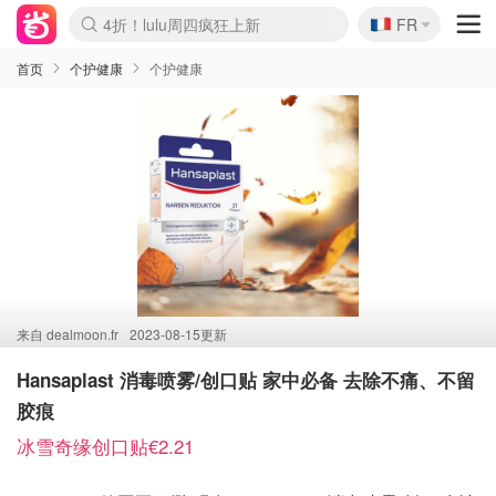
🇫🇷
4折！lulu周四疯狂上新
FR
Boticinal 夏促开抢！
还没结束！&OtherStories大促
Joybuy变相75折 随时失效
速领！Stanley独家85折
疑似霸哥！Camper额外叠85折
Zalando 奥莱闪促！每日更新
Moncler反季囤！5折起+叠9折
Coach Brooklyn仅€192
首页
个护健康
个护健康
来自
dealmoon.fr
2023-08-15更新
Hansaplast 消毒喷雾/创口贴 家中必备 去除不痛、不留
胶痕
冰雪奇缘创口贴€2.21