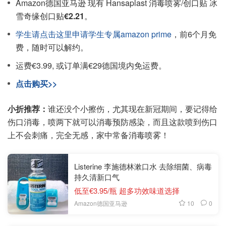
Amazon德国亚马逊 现有 Hansaplast 消毒喷雾/创口贴 冰
雪奇缘创口贴
€2.21
。
学生请点击这里申请学生专属amazon prime
，前6个月免
费，随时可以解约。
运费€3.99, 或订单满€29德国境内免运费。
点击购买>>
小折推荐：
谁还没个小擦伤，尤其现在新冠期间，要记得给
伤口消毒，喷两下就可以消毒预防感染，而且这款喷到伤口
上不会刺痛，完全无感，家中常备消毒喷雾！
Listerine 李施德林漱口水 去除细菌、病毒
持久清新口气
低至€3.95/瓶 超多功效味道选择
10
0
Amazon德国亚马逊