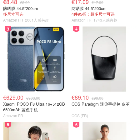
€8.48
€17.09
€8.99
€17.99
防晒膜 44.5*200cm
防晒膜 44.5*200cm
多尺寸可选
4件95折；超多尺寸可选
Amazon FR
2001人感兴趣
Amazon FR
1743人感兴趣
3
4
€629.00
€89.10
€903.00
€99.00
Xiaomi POCO F8 Ultra 16+512GB
COS Paradigm 迷你手提包 皮革
6500mAh 蓝色手机
Amazon FR
COS (FR)
5
6