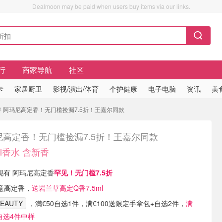
Dealmoon may be paid when users buy items via our links.
行
商家导航
社区
卡
家居厨卫
影视/演出/体育
个护健康
电子电脑
资讯
美
新香 阿玛尼高定香！无门槛捡漏7.5折！王嘉尔同款
尼高定香！无门槛捡漏7.5折！王嘉尔同款
l香水 含新香
ty 现有 阿玛尼高定香
罕见！无门槛7.5折
意高定香，
送岩兰草高定Q香7.5ml
BEAUTY
，满€50自选1件，满€100送限定手拿包+自选2件，
满
+自选4件中样