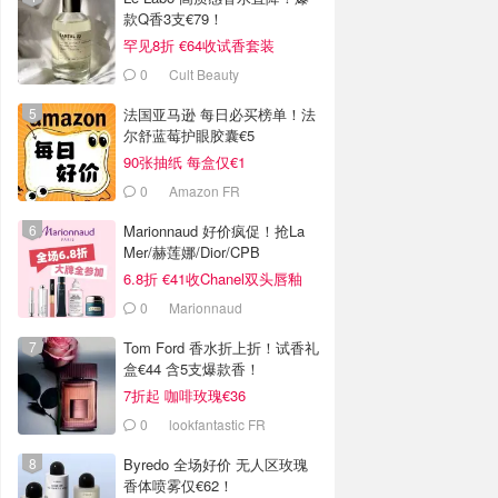
款Q香3支€79！
罕见8折 €64收试香套装
0
Cult Beauty
法国亚马逊 每日必买榜单！法
尔舒蓝莓护眼胶囊€5
90张抽纸 每盒仅€1
0
Amazon FR
Marionnaud 好价疯促！抢La
Mer/赫莲娜/Dior/CPB
6.8折 €41收Chanel双头唇釉
0
Marionnaud
Tom Ford 香水折上折！试香礼
盒€44 含5支爆款香！
7折起 咖啡玫瑰€36
0
lookfantastic FR
Byredo 全场好价 无人区玫瑰
香体喷雾仅€62！