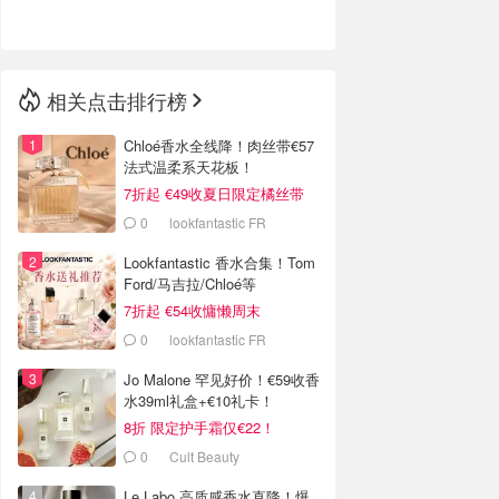
🇳🇿
新西兰
相关点击排行榜
Chloé香水全线降！肉丝带€57
法式温柔系天花板！
7折起 €49收夏日限定橘丝带
0
lookfantastic FR
Lookfantastic 香水合集！Tom
Ford/马吉拉/Chloé等
7折起 €54收慵懒周末
0
lookfantastic FR
Jo Malone 罕见好价！€59收香
水39ml礼盒+€10礼卡！
8折 限定护手霜仅€22！
0
Cult Beauty
Le Labo 高质感香水直降！爆