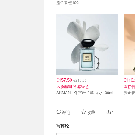
流金春橙100ml
€157.50
€116
€210.00
木质基调 冷感绿意
库存
ARMANI 冬宫岩兰草 香水100ml
流金春
评论
收藏
1
写评论