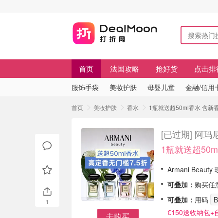
首页
法国攻略
抢好货
点击排
服饰手袋
美妆护肤
母婴儿童
金融/信用
首页
美妆护肤
香水
1瓶就送超50ml香水 含
[已过期]
阿玛
1瓶就送超50m
Armani Beau
可叠加：
购买任
可叠加：
用码
1
€150送收纳包
去购买