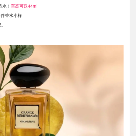
香水！
至高可送44ml
2件香水小样
费。