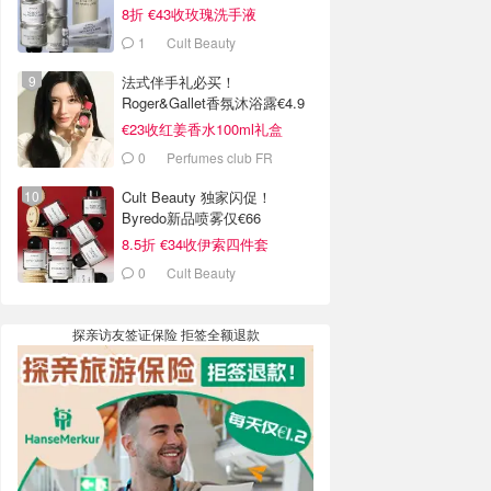
8折 €43收玫瑰洗手液
1
Cult Beauty
法式伴手礼必买！
Roger&Gallet香氛沐浴露€4.9
€23收红姜香水100ml礼盒
0
Perfumes club FR
Cult Beauty 独家闪促！
Byredo新品喷雾仅€66
8.5折 €34收伊索四件套
0
Cult Beauty
探亲访友签证保险 拒签全额退款