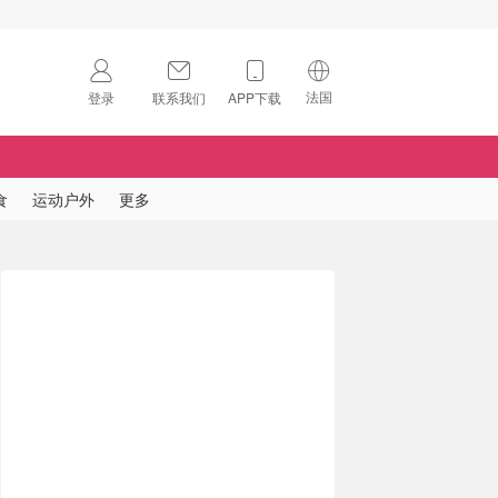
法国
登录
联系我们
APP下载
🇺🇸
美国
🇨🇳
中国
食
运动户外
更多
🇨🇦
加拿大
扫码下载 App
🇬🇧
英国
Download on the
App Store
🇩🇪
德国
Download the
Android App
🇫🇷
法国
🇮🇹
意大利
🇦🇺
澳洲