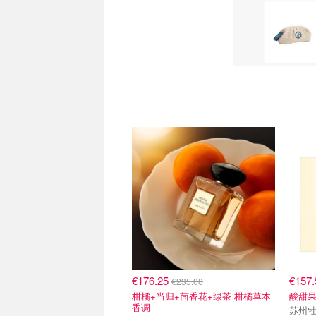
€176.25
€157
€235.00
柑橘+当归+茴香花+绿茶 柑橘草本
酸甜果
香调
苏州牡