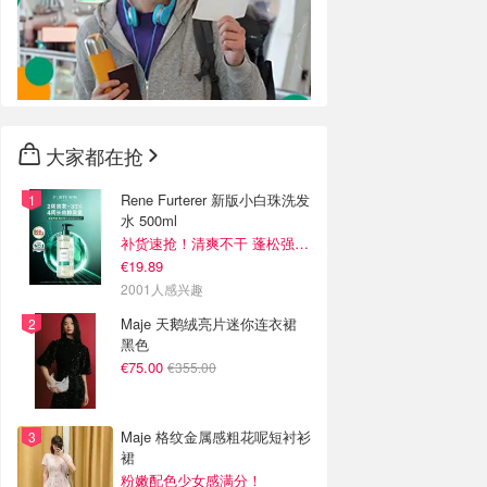
大家都在抢
Rene Furterer 新版小白珠洗发
水 500ml
补货速抢！清爽不干 蓬松强韧秀发
€19.89
2001人感兴趣
Maje 天鹅绒亮片迷你连衣裙
黑色
€75.00
€355.00
Maje 格纹金属感粗花呢短衬衫
裙
粉嫩配色少女感满分！