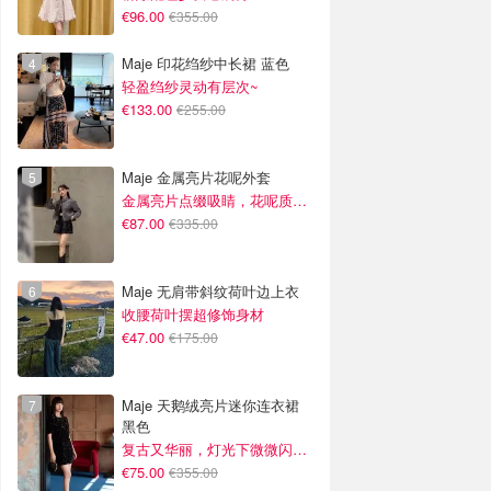
€96.00
€355.00
Maje 印花绉纱中长裙 蓝色
轻盈绉纱灵动有层次~
€133.00
€255.00
Maje 金属亮片花呢外套
金属亮片点缀吸睛，花呢质感高级又显贵
€87.00
€335.00
Maje 无肩带斜纹荷叶边上衣
收腰荷叶摆超修饰身材
€47.00
€175.00
Maje 天鹅绒亮片迷你连衣裙
黑色
复古又华丽，灯光下微微闪光~
€75.00
€355.00