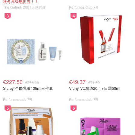
秋冬高级感担当！！
The Outnet
2001人感兴趣
Perfumes club FR
3
4
€227.50
€49.37
€356.00
€71.50
Sisley 全能乳液125ml三件套
Vichy VC精华20ml+日霜50ml
Perfumes club FR
Perfumes club FR
5
6