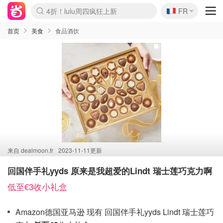
🇫🇷
4折！lulu周四疯狂上新
FR
Boticinal 夏促开抢！
还没结束！&OtherStories大促
Joybuy变相75折 随时失效
速领！Stanley独家85折
疑似霸哥！Camper额外叠85折
Zalando 奥莱闪促！每日更新
Moncler反季囤！5折起+叠9折
Coach Brooklyn仅€192
首页
美食
食品酒饮
来自
dealmoon.fr
2023-11-11更新
回国伴手礼yyds 原来是我超爱的Lindt 瑞士莲巧克力啊
低至€3收小礼盒
Amazon德国亚马逊 现有 回国伴手礼yyds Lindt 瑞士莲巧