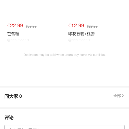
€22.99
€12.99
€39.99
€29.99
芭蕾鞋
印花被套+枕套
@dealmoon.fr
@dealmoon.fr
Dealmoon may be paid when users buy items via our links.
问大家
0
全部
评论