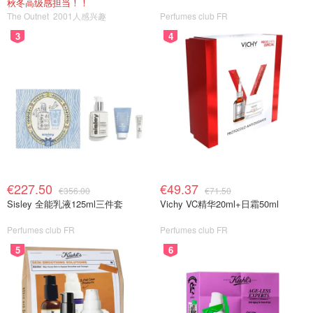
秋冬高级感担当！！
The Outnet
2001人感兴趣
Perfumes club FR
3
4
€227.50
€49.37
€356.00
€71.50
Sisley 全能乳液125ml三件套
Vichy VC精华20ml+日霜50ml
Perfumes club FR
Perfumes club FR
5
6