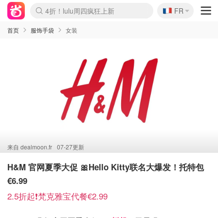
🇫🇷
4折！lulu周四疯狂上新
FR
Boticinal 夏促开抢！
还没结束！&OtherStories大促
Joybuy变相75折 随时失效
速领！Stanley独家85折
疑似霸哥！Camper额外叠85折
Zalando 奥莱闪促！每日更新
Moncler反季囤！5折起+叠9折
Coach Brooklyn仅€192
首页
服饰手袋
女装
来自
dealmoon.fr
07-27更新
H&M 官网夏季大促 🎀Hello Kitty联名大爆发！托特包
€6.99
2.5折起❗️梵克雅宝代餐€2.99