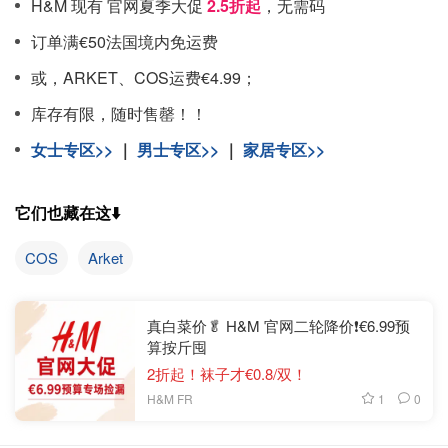
H&M 现有 官网夏季大促
2.5折起
，无需码
订单满€50法国境内免运费
或，ARKET、COS运费€4.99；
库存有限，随时售罄！！
女士专区>>
｜
男士专区>>
｜
家居专区>>
它们也藏在这⬇️
COS
Arket
真白菜价🥬 H&M 官网二轮降价❗️€6.99预
算按斤囤
2折起！袜子才€0.8/双！
1
0
H&M FR