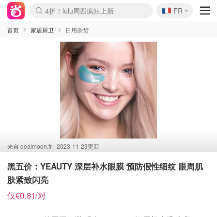
🇫🇷
4折！lulu周四疯狂上新
FR
Boticinal 夏促开抢！
还没结束！&OtherStories大促
Joybuy变相75折 随时失效
速领！Stanley独家85折
疑似霸哥！Camper额外叠85折
Zalando 奥莱闪促！每日更新
Moncler反季囤！5折起+叠9折
Coach Brooklyn仅€192
首页
家居厨卫
日用杂货
来自
dealmoon.fr
2023-11-23更新
黑五价：YEAUTY 深层补水眼膜 预防假性细纹 眼周肌
肤紧致闪亮
仅€0.81/对