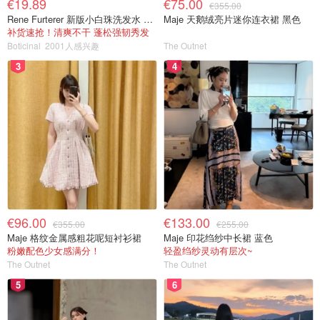
€19.89
€75.00
€355.00
Rene Furterer 新版小白珠洗发水 500ml
Maje 天鹅绒亮片迷你连衣裙 黑色
补货速抢！清爽不干 蓬松强韧秀发
Boticinal
2001人感兴趣
The Outnet
3
4
€96.00
€133.00
€355.00
€255.00
Maje 格纹金属感粗花呢短衬衫裙
Maje 印花绉纱中长裙 蓝色
粉嫩配色少女感满分！
轻盈绉纱灵动有层次~
The Outnet
The Outnet
5
6