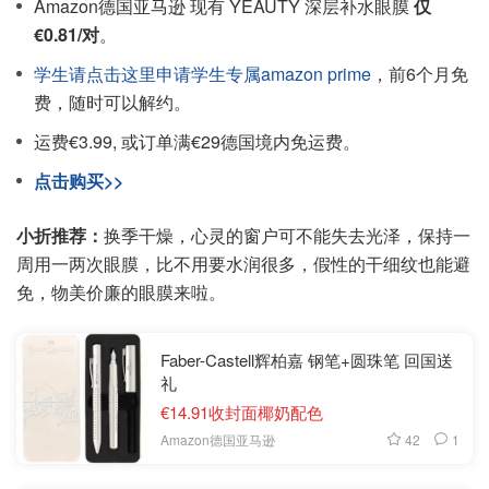
Amazon德国亚马逊 现有 YEAUTY 深层补水眼膜
仅
€0.81/对
。
学生请点击这里申请学生专属amazon prime
，前6个月免
费，随时可以解约。
运费€3.99, 或订单满€29德国境内免运费。
点击购买>>
小折推荐：
换季干燥，心灵的窗户可不能失去光泽，保持一
周用一两次眼膜，比不用要水润很多，假性的干细纹也能避
免，物美价廉的眼膜来啦。
Faber-Castell辉柏嘉 钢笔+圆珠笔 回国送
礼
€14.91收封面椰奶配色
42
1
Amazon德国亚马逊