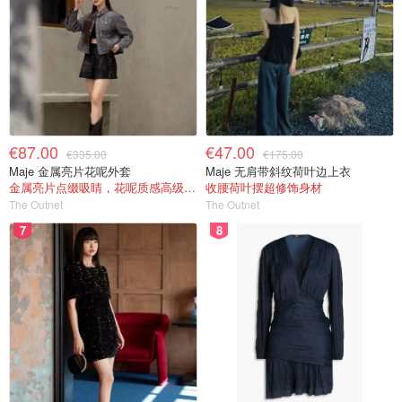
€87.00
€47.00
€335.00
€175.00
Maje 金属亮片花呢外套
Maje 无肩带斜纹荷叶边上衣
金属亮片点缀吸睛，花呢质感高级又显贵
收腰荷叶摆超修饰身材
The Outnet
The Outnet
7
8