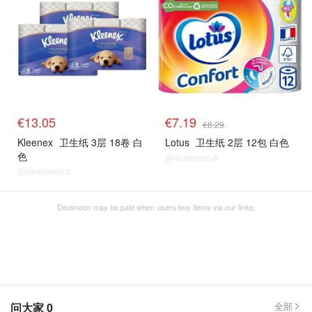
€13.05
€7.19
€8.29
Kleenex
卫生纸 3层 18卷 白
Lotus
卫生纸 2层 12包 白色
色
@dealmoon.fr
@dealmoon.fr
Dealmoon may be paid when users buy items via our links.
问大家
0
全部