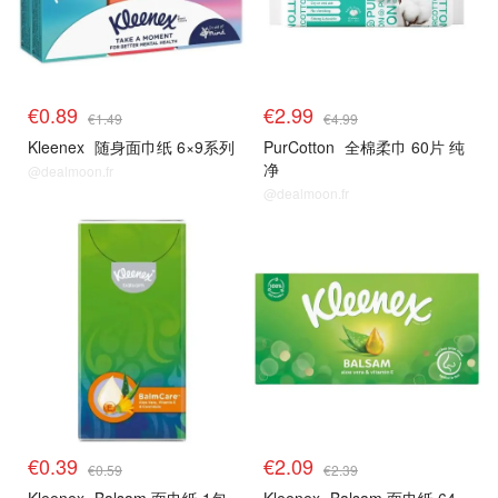
€0.89
€2.99
€1.49
€4.99
Kleenex
随身面巾纸 6×9系列
PurCotton
全棉柔巾 60片 纯
净
@dealmoon.fr
@dealmoon.fr
€0.39
€2.09
€0.59
€2.39