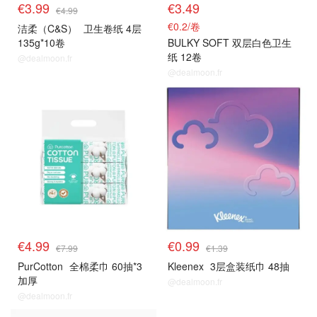
€3.99
€3.49
€4.99
€0.2/卷
洁柔（C&S）
卫生卷纸 4层
135g*10卷
BULKY SOFT 双层白色卫生
纸 12卷
@dealmoon.fr
@dealmoon.fr
€4.99
€0.99
€7.99
€1.39
PurCotton
全棉柔巾 60抽*3
Kleenex
3层盒装纸巾 48抽
加厚
@dealmoon.fr
@dealmoon.fr