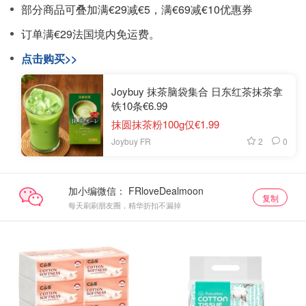
部分商品可叠加满€29减€5，满€69减€10优惠券
订单满€29法国境内免运费。
点击购买>>
Joybuy 抹茶脑袋集合 日东红茶抹茶拿
铁10条€6.99
抹圆抹茶粉100g仅€1.99
2
0
Joybuy FR
加小编微信：
复制
每天刷刷朋友圈，精华折扣不漏掉