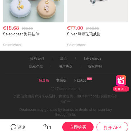
€18.68
€77.00
€25.95
€106.95
Selenichast 海洋挂件
Silver 蝴蝶珐琅戒指
Selenichast
Selenichast
联系我们
黑五
InRewards
隐私条款
用户协议
版权声明
触屏版
电脑版
下载App
2017©dealmoon.fr
打开 APP
页面信息由用户分享或品牌、商家提供，由Dealmoon核实后发布折
扣广告
Dealmoon may get paid by brands or deals when user buy
through links
立即购买
评论
1
打开 APP