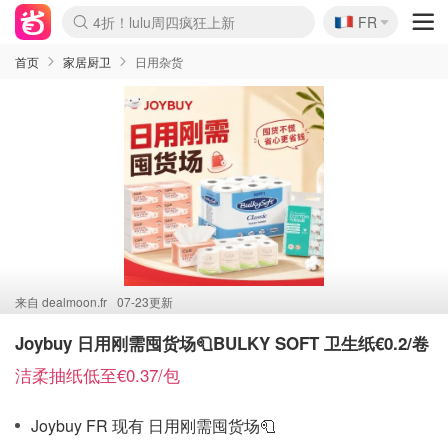
🇫🇷
4折！lulu周四疯狂上新
FR
Boticinal 夏促开抢！
还没结束！&OtherStories大促
Joybuy变相75折 随时失效
速领！Stanley独家85折
疑似霸哥！Camper额外叠85折
Zalando 奥莱闪促！每日更新
Moncler反季囤！5折起+叠9折
Coach Brooklyn仅€192
首页
家居厨卫
日用杂货
来自
dealmoon.fr
07-23更新
Joybuy 日用刚需囤货场🧻BULKY SOFT 卫生纸€0.2/卷
洁柔抽纸低至€0.37/包
Joybuy FR 现有 日用刚需囤货场🧻