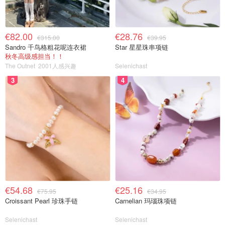
€82.00
€28.76
€315.00
€39.95
Sandro 千鸟格粗花呢连衣裙
Star 星星珠串项链
秋冬高级感担当！！
The Outnet
2001人感兴趣
Selenichast
3
4
€54.68
€25.16
€75.95
€34.95
Croissant Pearl 珍珠手链
Carnelian 玛瑙珠项链
Selenichast
Selenichast