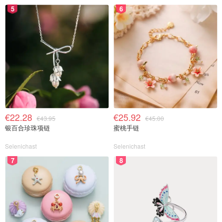
5
6
€22.28
€25.92
€43.95
€45.00
银百合珍珠项链
蜜桃手链
Selenichast
Selenichast
7
8