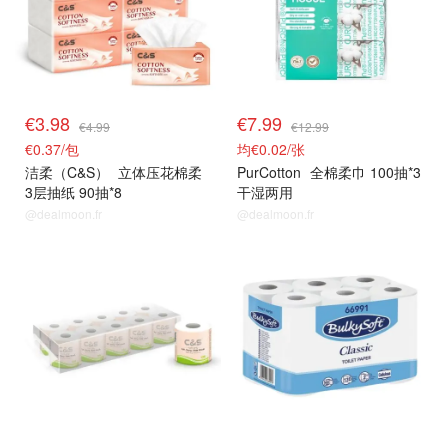
€3.98
€7.99
€4.99
€12.99
€0.37/包
均€0.02/张
洁柔（C&S）
立体压花棉柔
PurCotton
全棉柔巾 100抽*3
3层抽纸 90抽*8
干湿两用
@dealmoon.fr
@dealmoon.fr